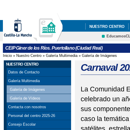
Pa
co
pri
NUESTRO CENTRO
EducamosC
ADMISIÓN DEL ALUMN
CRFP
CEIP Giner de los Ríos. Puertollano (Ciudad Real)
Inicio
»
Nuestro Centro
»
Galería Multimedia
»
Galería de Imágenes
Se encuentra usted aquí
NUESTRO CENTRO
Carnaval 20
Datos de Contacto
Galería Multimedia
La Comunidad Ed
Galería de Imágenes
celebrado un año
Galería de Vídeos
Contacta con nosotros
sus componentes
Personal del centro 2025-26
caso la temática
Consejo Escolar
satélites, estre