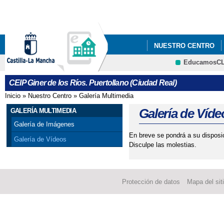
Pa
co
pri
NUESTRO CENTRO
EducamosC
ADMISIÓN DEL ALUMN
CRFP
CEIP Giner de los Ríos. Puertollano (Ciudad Real)
Inicio
»
Nuestro Centro
»
Galería Multimedia
Se encuentra usted aquí
Galería de Víde
GALERÍA MULTIMEDIA
Galería de Imágenes
En breve se pondrá a su disposi
Galería de Vídeos
Disculpe las molestias.
Protección de datos
Mapa del sit