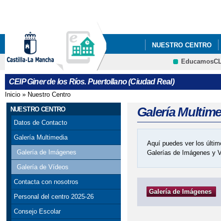
Pa
co
pri
NUESTRO CENTRO
EducamosC
ADMISIÓN DEL ALUMN
CRFP
CEIP Giner de los Ríos. Puertollano (Ciudad Real)
Inicio
»
Nuestro Centro
Se encuentra usted aquí
Galería Multim
NUESTRO CENTRO
Datos de Contacto
Galería Multimedia
Aquí puedes ver los últim
Galería de Imágenes
Galerías de Imágenes y 
Galería de Vídeos
Contacta con nosotros
Galería de Imágenes
Personal del centro 2025-26
Consejo Escolar