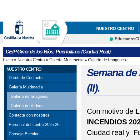
Pa
co
pri
NUESTRO CENTRO
EducamosC
ADMISIÓN DEL ALUMN
CRFP
CEIP Giner de los Ríos. Puertollano (Ciudad Real)
Inicio
»
Nuestro Centro
»
Galería Multimedia
»
Galería de Imágenes
Se encuentra usted aquí
NUESTRO CENTRO
Semana de l
Datos de Contacto
(II).
Galería Multimedia
Galería de Imágenes
Galería de Vídeos
Con motivo de
L
Contacta con nosotros
INCENDIOS 20
Personal del centro 2025-26
Ciudad real y F
Consejo Escolar